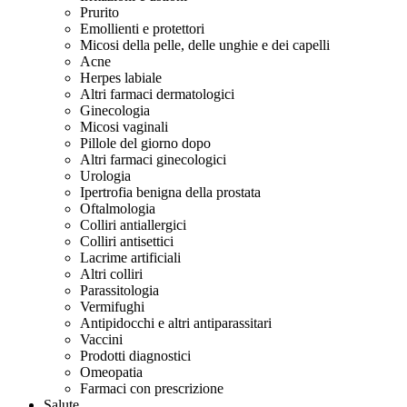
Prurito
Emollienti e protettori
Micosi della pelle, delle unghie e dei capelli
Acne
Herpes labiale
Altri farmaci dermatologici
Ginecologia
Micosi vaginali
Pillole del giorno dopo
Altri farmaci ginecologici
Urologia
Ipertrofia benigna della prostata
Oftalmologia
Colliri antiallergici
Colliri antisettici
Lacrime artificiali
Altri colliri
Parassitologia
Vermifughi
Antipidocchi e altri antiparassitari
Vaccini
Prodotti diagnostici
Omeopatia
Farmaci con prescrizione
Salute