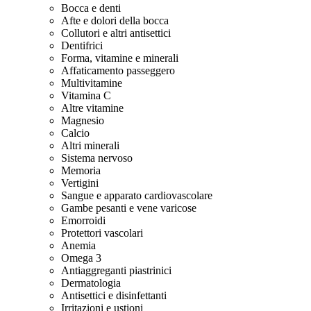
Bocca e denti
Afte e dolori della bocca
Collutori e altri antisettici
Dentifrici
Forma, vitamine e minerali
Affaticamento passeggero
Multivitamine
Vitamina C
Altre vitamine
Magnesio
Calcio
Altri minerali
Sistema nervoso
Memoria
Vertigini
Sangue e apparato cardiovascolare
Gambe pesanti e vene varicose
Emorroidi
Protettori vascolari
Anemia
Omega 3
Antiaggreganti piastrinici
Dermatologia
Antisettici e disinfettanti
Irritazioni e ustioni