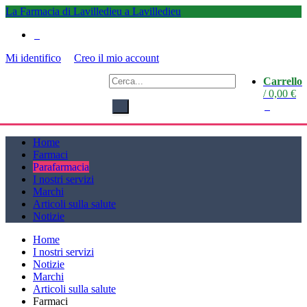
La Farmacia di Lavilledieu a Lavilledieu
0
Mi identifico
Creo il mio account
La
Carrello
Farmacia di Lavilledieu
/
0,00
€
a
0
Lavilledieu
Home
Farmaci
Parafarmacia
I nostri servizi
Marchi
Articoli sulla salute
Notizie
Home
I nostri servizi
Notizie
Marchi
Articoli sulla salute
Farmaci