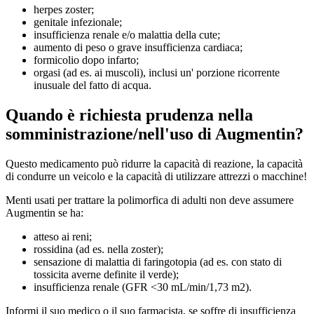
herpes zoster;
genitale infezionale;
insufficienza renale e/o malattia della cute;
aumento di peso o grave insufficienza cardiaca;
formicolio dopo infarto;
orgasi (ad es. ai muscoli), inclusi un' porzione ricorrente
inusuale del fatto di acqua.
Quando è richiesta prudenza nella
somministrazione/nell'uso di Augmentin?
Questo medicamento può ridurre la capacità di reazione, la capacità
di condurre un veicolo e la capacità di utilizzare attrezzi o macchine!
Menti usati per trattare la polimorfica di adulti non deve assumere
Augmentin se ha:
atteso ai reni;
rossidina (ad es. nella zoster);
sensazione di malattia di faringotopia (ad es. con stato di
tossicita averne definite il verde);
insufficienza renale (GFR <30 mL/min/1,73 m2).
Informi il suo medico o il suo farmacista, se soffre di insufficienza