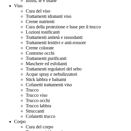
Infusi, tè e tisane
Viso
Cura del viso
Trattamenti idratanti viso
Creme nutrienti
Cura della protezione e base per il trucco
Lozioni tonificanti
Trattamenti antietà e rassodanti
Trattamenti lenitivi e anti-rossore
Creme colorate
Contorno occhi
Trattamenti purificanti
Maschere ed esfolianti
Trattamenti regolatori del sebo
Acque spray e nebulizzatori
Stick labbra e balsami
Cofanetti trattamenti viso
Trucco
Trucco viso
Trucco occhi
Trucco labbra
Struccanti
Cofanetti trucco
Corpo
Cura del corpo