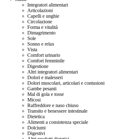
Integratori alimentari
Articolazioni
Capelli e unghie
Circolazione
Forma e vitalità
Dimagrimento
Sole
Sonno e relax
Vista
Comfort urinario
Comfort femminile
Digestione
Altri integratori alimentari
Dolori e malesseri
Dolori muscolari, articolari e contusioni
Gambe pesanti
Mal di gola e tosse
Micosi
Raffreddore e naso chiuso
Transito e benessere intestinale
Dietetica
Alimenti a consistenza speciale
Dolciumi
Digestivi
Altri prodotti dietetici