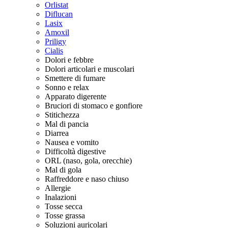
Orlistat
Diflucan
Lasix
Amoxil
Priligy
Cialis
Dolori e febbre
Dolori articolari e muscolari
Smettere di fumare
Sonno e relax
Apparato digerente
Bruciori di stomaco e gonfiore
Stitichezza
Mal di pancia
Diarrea
Nausea e vomito
Difficoltà digestive
ORL (naso, gola, orecchie)
Mal di gola
Raffreddore e naso chiuso
Allergie
Inalazioni
Tosse secca
Tosse grassa
Soluzioni auricolari