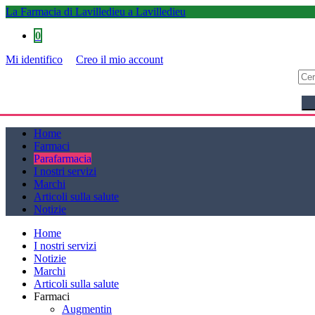
La Farmacia di Lavilledieu a Lavilledieu
0
Mi identifico
Creo il mio account
La Farmacia di Lavilledieu a Lavilledieu
Home
Farmaci
Parafarmacia
I nostri servizi
Marchi
Articoli sulla salute
Notizie
Home
I nostri servizi
Notizie
Marchi
Articoli sulla salute
Farmaci
Augmentin