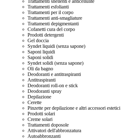
Trattamenti snellenti e anticellulite
Trattamenti esfolianti
Trattamenti per il corpo
Trattamenti anti-smagliature
Trattamenti depigmentanti
Cofanetti cura del corpo
Prodotti detergenti
Gel doccia
Syndet liquidi (senza sapone)
Saponi liquidi
Saponi solidi
Syndet solidi (senza sapone)
Oli da bagno
Deodoranti e antitraspiranti
Antitraspiranti
Deodoranti roll-on e stick
Deodoranti spray
Depilazione
Cerette
Pinzette per depilazione e altri accessori estetici
Prodotti solari
Creme solari
Trattamenti doposole
Attivatori dell'abbronzatura
Autoabbronzanti