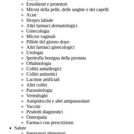
Emollienti e protettori
Micosi della pelle, delle unghie e dei capelli
Acne
Herpes labiale
Altri farmaci dermatologici
Ginecologia
Micosi vaginali
Pillole del giorno dopo
Altri farmaci ginecologici
Urologia
Ipertrofia benigna della prostata
Oftalmologia
Colliri antiallergici
Colliri antisettici
Lacrime artificiali
Altri colliri
Parassitologia
Vermifughi
Antipidocchi e altri antiparassitari
Vaccini
Prodotti diagnostici
Omeopatia
Farmaci con prescrizione
Salute
Integratori alimentari