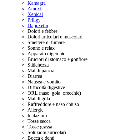
Kamagra
Amoxil
Xenical
Priligy
Dapoxetin
Dolori e febbre
Dolori articolari e muscolari
Smettere di fumare
Sonno e relax
Apparato digerente
Bruciori di stomaco e gonfiore
Stitichezza
Mal di pancia
Diarrea
Nausea e vomito
Difficoltà digestive
ORL (naso, gola, orecchie)
Mal di gola
Raffreddore e naso chiuso
Allergie
Inalazioni
Tosse secca
Tosse grassa
Soluzioni auricolari
Bocca e denti