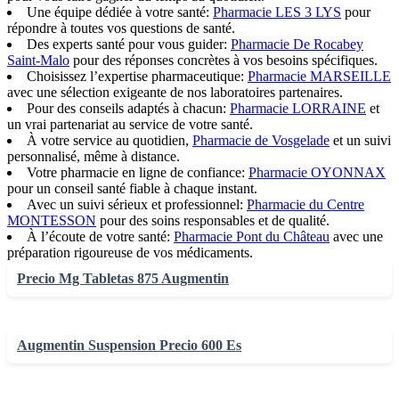
Une équipe dédiée à votre santé:
Pharmacie LES 3 LYS
pour
répondre à toutes vos questions de santé.
Des experts santé pour vous guider:
Pharmacie De Rocabey
Saint-Malo
pour des réponses concrètes à vos besoins spécifiques.
Choisissez l’expertise pharmaceutique:
Pharmacie MARSEILLE
avec une sélection exigeante de nos laboratoires partenaires.
Pour des conseils adaptés à chacun:
Pharmacie LORRAINE
et
un vrai partenariat au service de votre santé.
À votre service au quotidien,
Pharmacie de Vosgelade
et un suivi
personnalisé, même à distance.
Votre pharmacie en ligne de confiance:
Pharmacie OYONNAX
pour un conseil santé fiable à chaque instant.
Avec un suivi sérieux et professionnel:
Pharmacie du Centre
MONTESSON
pour des soins responsables et de qualité.
À l’écoute de votre santé:
Pharmacie Pont du Château
avec une
préparation rigoureuse de vos médicaments.
Precio Mg Tabletas 875 Augmentin
Augmentin Suspension Precio 600 Es