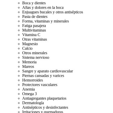
Boca y dientes
Aftas y dolores en la boca
Enjuagues bucales y otros antisépticos
Pasta de dientes
Forma, vitaminas y minerales
Fatiga pasajera
Multivitaminas
Vitamina C
Otras vitaminas
Magnesio
Calcio
Otros minerales
Sistema nervioso
Memoria
Mareos
Sangre y aparato cardiovascular
Piernas cansadas y varices
Hemorroides
Protectores vasculares
Anemia
Omega 3
Antiagregantes plaquetarios
Dermatología
Antisépticos y desinfectantes
Irritaciones y quemaduras