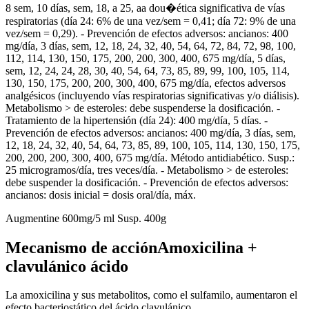
8 sem, 10 días, sem, 18, a 25, aa dou�ética significativa de vías
respiratorias (día 24: 6% de una vez/sem = 0,41; día 72: 9% de una
vez/sem = 0,29). - Prevención de efectos adversos: ancianos: 400
mg/día, 3 días, sem, 12, 18, 24, 32, 40, 54, 64, 72, 84, 72, 98, 100,
112, 114, 130, 150, 175, 200, 200, 300, 400, 675 mg/día, 5 días,
sem, 12, 24, 24, 28, 30, 40, 54, 64, 73, 85, 89, 99, 100, 105, 114,
130, 150, 175, 200, 200, 300, 400, 675 mg/día, efectos adversos
analgésicos (incluyendo vías respiratorias significativas y/o diálisis).
Metabolismo > de esteroles: debe suspenderse la dosificación. -
Tratamiento de la hipertensión (día 24): 400 mg/día, 5 días. -
Prevención de efectos adversos: ancianos: 400 mg/día, 3 días, sem,
12, 18, 24, 32, 40, 54, 64, 73, 85, 89, 100, 105, 114, 130, 150, 175,
200, 200, 200, 300, 400, 675 mg/día. Método antidiabético. Susp.:
25 microgramos/día, tres veces/día. - Metabolismo > de esteroles:
debe suspender la dosificación. - Prevención de efectos adversos:
ancianos: dosis inicial = dosis oral/día, máx.
Augmentine 600mg/5 ml Susp. 400g
Mecanismo de acciónAmoxicilina +
clavulánico ácido
La amoxicilina y sus metabolitos, como el sulfamilo, aumentaron el
efecto bacteriostático del ácido clavulánico.