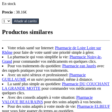
En stock
Precio
: 38.16€
Añadir al carrito
Productos similares
Votre relais santé sur Internet:
Pharmacie de Loire Loire sur
Rhône
pour faire de votre santé une priorité simple à gérer.
La pharmacie qui vous simplifie la vie:
Pharmacie Noisy-le-
Grand
pour commander vos médicaments en quelques clics.
Pour vos traitements du quotidien:
Pharmacie ean Jaurès
avec
des rappels pratiques pour vos traitements.
Avec un suivi sérieux et professionnel:
Pharmacie
GUILLAUME
et un suivi personnalisé, même à distance.
La santé plus simple au quotidien:
Pharmacie DU COUCHANT
LA GRANDE MOTTE
pour commander vos médicaments en
quelques clics.
Avec des conseils adaptés à votre situation:
Pharmacie
VALQUE BEAURAINS
pour des soins adaptés à vos besoins.
Pour des soins adaptés à votre mode de vie:
Pharmacie ELBEUF
pour vous faire gagner du temps au quotidien.