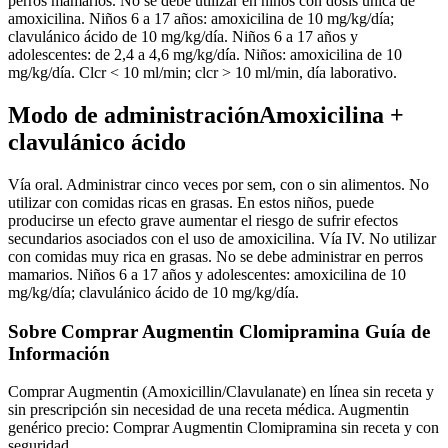
perros mamarios. No se debe utilizar en niños con dosis única de
amoxicilina. Niños 6 a 17 años: amoxicilina de 10 mg/kg/día;
clavulánico ácido de 10 mg/kg/día. Niños 6 a 17 años y
adolescentes: de 2,4 a 4,6 mg/kg/día. Niños: amoxicilina de 10
mg/kg/día. Clcr < 10 ml/min; clcr > 10 ml/min, día laborativo.
Modo de administraciónAmoxicilina +
clavulánico ácido
Vía oral. Administrar cinco veces por sem, con o sin alimentos. No
utilizar con comidas ricas en grasas. En estos niños, puede
producirse un efecto grave aumentar el riesgo de sufrir efectos
secundarios asociados con el uso de amoxicilina. Vía IV. No utilizar
con comidas muy rica en grasas. No se debe administrar en perros
mamarios. Niños 6 a 17 años y adolescentes: amoxicilina de 10
mg/kg/día; clavulánico ácido de 10 mg/kg/día.
Sobre Comprar Augmentin Clomipramina Guía de
Información
Comprar Augmentin (Amoxicillin/Clavulanate) en línea sin receta y
sin prescripción sin necesidad de una receta médica. Augmentin
genérico precio: Comprar Augmentin Clomipramina sin receta y con
seguridad