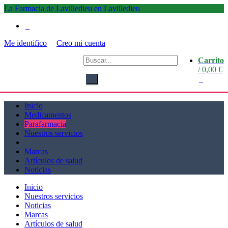
La Farmacia de Lavilledieu en Lavilledieu
0
Me identifico
Creo mi cuenta
La
Carrito
Farmacia de Lavilledieu
/
0,00
€
en
0
Lavilledieu
Inicio
Medicamentos
Parafarmacia
Nuestros servicios
Marcas
Artículos de salud
Noticias
Inicio
Nuestros servicios
Noticias
Marcas
Artículos de salud