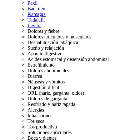
Paxil
Baclofen
Kamagra
Tadalafil
Levitra
Dolores y fiebre
Dolores articulares y musculares
Deshabituación tabáquica
Sueño y relajación
Aparato digestivo
Acidez estomacal y distensión abdominal
Estreñimiento
Dolores abdominales
Diarrea
Náuseas y vómitos
Digestión difícil
ORL (nariz, garganta, oídos)
Dolores de garganta
Resfriado y nariz tapada
Alergias
Inhalaciones
Tos seca
Tos productiva
Soluciones auriculares
Boca y dientes