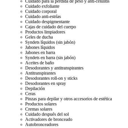
Cuidado para la pérdida de peso y anti-celulitis
Cuidado exfoliante
Cuidado corporal
Cuidado anti-estrías
Cuidado despigmentante
Cajas de cuidado del cuerpo
Productos limpiadores
Geles de ducha
Syndets líquidos (sin jabón)
Jabones líquidos
Jabones en barra
Syndets en barra (sin jabón)
Aceites de baño
Desodorantes y antitranspirantes
Antitranspirantes
Desodorantes roll-on y sticks
Desodorantes en spray
Depilación
Ceras
Pinzas para depilar y otros accesorios de estética
Productos solares
Cremas solares
Cuidado después del sol
Activadores de bronceado
Autobronceadores