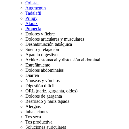
Orlistat
Augmentin
Tadalafil
Priligy
Atarax
Propecia
Dolores y fiebre
Dolores articulares y musculares
Deshabituación tabáquica
Sueño y relajación
Aparato digestivo
Acidez estomacal y distensión abdominal
Estreñimiento
Dolores abdominales
Diarrea
Náuseas y vómitos
Digestión difícil
ORL (nariz, garganta, oídos)
Dolores de garganta
Resfriado y nariz tapada
Alergias
Inhalaciones
Tos seca
Tos productiva
Soluciones auriculares