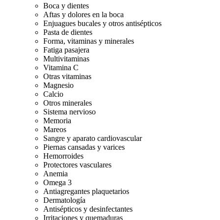
Boca y dientes
Aftas y dolores en la boca
Enjuagues bucales y otros antisépticos
Pasta de dientes
Forma, vitaminas y minerales
Fatiga pasajera
Multivitaminas
Vitamina C
Otras vitaminas
Magnesio
Calcio
Otros minerales
Sistema nervioso
Memoria
Mareos
Sangre y aparato cardiovascular
Piernas cansadas y varices
Hemorroides
Protectores vasculares
Anemia
Omega 3
Antiagregantes plaquetarios
Dermatología
Antisépticos y desinfectantes
Irritaciones y quemaduras