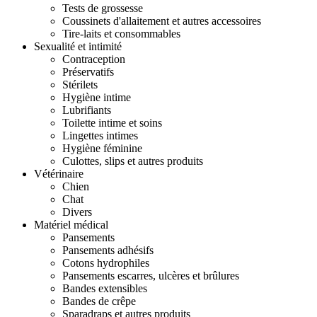
Tests de grossesse
Coussinets d'allaitement et autres accessoires
Tire-laits et consommables
Sexualité et intimité
Contraception
Préservatifs
Stérilets
Hygiène intime
Lubrifiants
Toilette intime et soins
Lingettes intimes
Hygiène féminine
Culottes, slips et autres produits
Vétérinaire
Chien
Chat
Divers
Matériel médical
Pansements
Pansements adhésifs
Cotons hydrophiles
Pansements escarres, ulcères et brûlures
Bandes extensibles
Bandes de crêpe
Sparadraps et autres produits