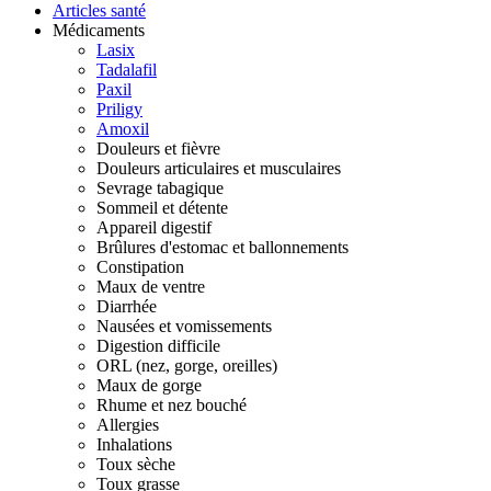
Articles santé
Médicaments
Lasix
Tadalafil
Paxil
Priligy
Amoxil
Douleurs et fièvre
Douleurs articulaires et musculaires
Sevrage tabagique
Sommeil et détente
Appareil digestif
Brûlures d'estomac et ballonnements
Constipation
Maux de ventre
Diarrhée
Nausées et vomissements
Digestion difficile
ORL (nez, gorge, oreilles)
Maux de gorge
Rhume et nez bouché
Allergies
Inhalations
Toux sèche
Toux grasse