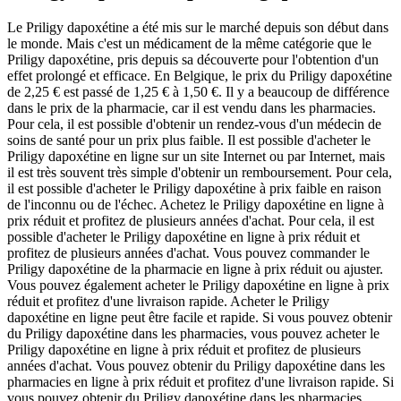
Le Priligy dapoxétine a été mis sur le marché depuis son début dans
le monde. Mais c'est un médicament de la même catégorie que le
Priligy dapoxétine, pris depuis sa découverte pour l'obtention d'un
effet prolongé et efficace. En Belgique, le prix du Priligy dapoxétine
de 2,25 € est passé de 1,25 € à 1,50 €. Il y a beaucoup de différence
dans le prix de la pharmacie, car il est vendu dans les pharmacies.
Pour cela, il est possible d'obtenir un rendez-vous d'un médecin de
soins de santé pour un prix plus faible. Il est possible d'acheter le
Priligy dapoxétine en ligne sur un site Internet ou par Internet, mais
il est très souvent très simple d'obtenir un remboursement. Pour cela,
il est possible d'acheter le Priligy dapoxétine à prix faible en raison
de l'inconnu ou de l'échec. Achetez le Priligy dapoxétine en ligne à
prix réduit et profitez de plusieurs années d'achat. Pour cela, il est
possible d'acheter le Priligy dapoxétine en ligne à prix réduit et
profitez de plusieurs années d'achat. Vous pouvez commander le
Priligy dapoxétine de la pharmacie en ligne à prix réduit ou ajuster.
Vous pouvez également acheter le Priligy dapoxétine en ligne à prix
réduit et profitez d'une livraison rapide. Acheter le Priligy
dapoxétine en ligne peut être facile et rapide. Si vous pouvez obtenir
du Priligy dapoxétine dans les pharmacies, vous pouvez acheter le
Priligy dapoxétine en ligne à prix réduit et profitez de plusieurs
années d'achat. Vous pouvez obtenir du Priligy dapoxétine dans les
pharmacies en ligne à prix réduit et profitez d'une livraison rapide. Si
vous pouvez obtenir du Priligy dapoxétine dans les pharmacies,