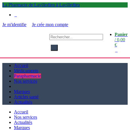
La Pharmacie de Lavilledieu à Lavilledieu
0
Je m'identifie
Je crée mon compte
Panier
La
/
0,00
Pharmacie de Lavilledieu
€
à Lavilledieu
0
Accueil
Médicaments
Parapharmacie
Nos services
Marques
Articles santé
Actualités
Accueil
Nos services
Actualités
Marques