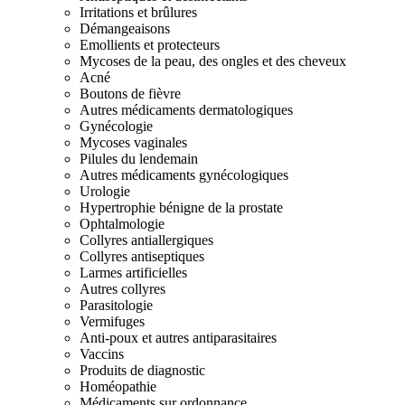
Irritations et brûlures
Démangeaisons
Emollients et protecteurs
Mycoses de la peau, des ongles et des cheveux
Acné
Boutons de fièvre
Autres médicaments dermatologiques
Gynécologie
Mycoses vaginales
Pilules du lendemain
Autres médicaments gynécologiques
Urologie
Hypertrophie bénigne de la prostate
Ophtalmologie
Collyres antiallergiques
Collyres antiseptiques
Larmes artificielles
Autres collyres
Parasitologie
Vermifuges
Anti-poux et autres antiparasitaires
Vaccins
Produits de diagnostic
Homéopathie
Médicaments sur ordonnance