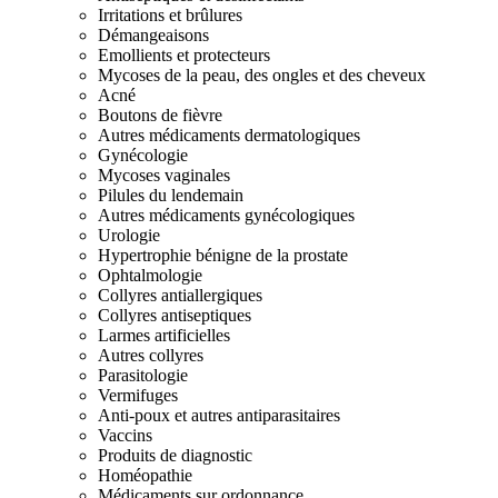
Irritations et brûlures
Démangeaisons
Emollients et protecteurs
Mycoses de la peau, des ongles et des cheveux
Acné
Boutons de fièvre
Autres médicaments dermatologiques
Gynécologie
Mycoses vaginales
Pilules du lendemain
Autres médicaments gynécologiques
Urologie
Hypertrophie bénigne de la prostate
Ophtalmologie
Collyres antiallergiques
Collyres antiseptiques
Larmes artificielles
Autres collyres
Parasitologie
Vermifuges
Anti-poux et autres antiparasitaires
Vaccins
Produits de diagnostic
Homéopathie
Médicaments sur ordonnance