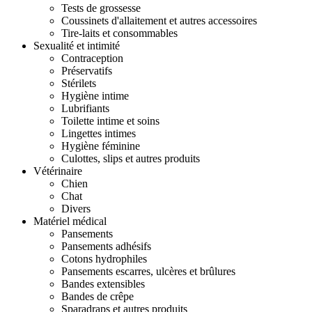
Tests de grossesse
Coussinets d'allaitement et autres accessoires
Tire-laits et consommables
Sexualité et intimité
Contraception
Préservatifs
Stérilets
Hygiène intime
Lubrifiants
Toilette intime et soins
Lingettes intimes
Hygiène féminine
Culottes, slips et autres produits
Vétérinaire
Chien
Chat
Divers
Matériel médical
Pansements
Pansements adhésifs
Cotons hydrophiles
Pansements escarres, ulcères et brûlures
Bandes extensibles
Bandes de crêpe
Sparadraps et autres produits