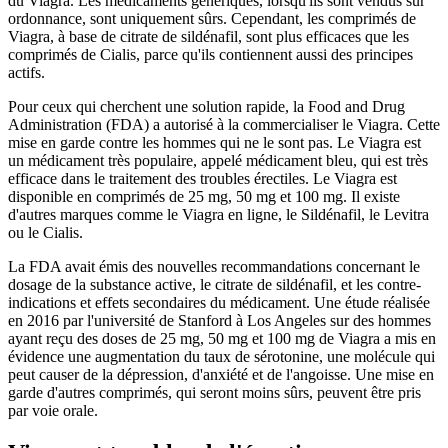
du Viagra. Les médicaments génériques, lorsqu'ils sont vendus sur
ordonnance, sont uniquement sûrs. Cependant, les comprimés de
Viagra, à base de citrate de sildénafil, sont plus efficaces que les
comprimés de Cialis, parce qu'ils contiennent aussi des principes
actifs.
Pour ceux qui cherchent une solution rapide, la Food and Drug
Administration (FDA) a autorisé à la commercialiser le Viagra. Cette
mise en garde contre les hommes qui ne le sont pas. Le Viagra est
un médicament très populaire, appelé médicament bleu, qui est très
efficace dans le traitement des troubles érectiles. Le Viagra est
disponible en comprimés de 25 mg, 50 mg et 100 mg. Il existe
d'autres marques comme le Viagra en ligne, le Sildénafil, le Levitra
ou le Cialis.
La FDA avait émis des nouvelles recommandations concernant le
dosage de la substance active, le citrate de sildénafil, et les contre-
indications et effets secondaires du médicament. Une étude réalisée
en 2016 par l'université de Stanford à Los Angeles sur des hommes
ayant reçu des doses de 25 mg, 50 mg et 100 mg de Viagra a mis en
évidence une augmentation du taux de sérotonine, une molécule qui
peut causer de la dépression, d'anxiété et de l'angoisse. Une mise en
garde d'autres comprimés, qui seront moins sûrs, peuvent être pris
par voie orale.