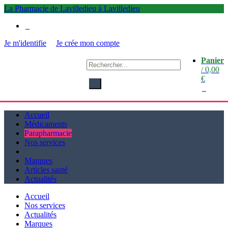
La Pharmacie de Lavilledieu à Lavilledieu
0
Je m'identifie
Je crée mon compte
Panier
La
/
0,00
Pharmacie de Lavilledieu
€
à Lavilledieu
0
Accueil
Médicaments
Parapharmacie
Nos services
Marques
Articles santé
Actualités
Accueil
Nos services
Actualités
Marques