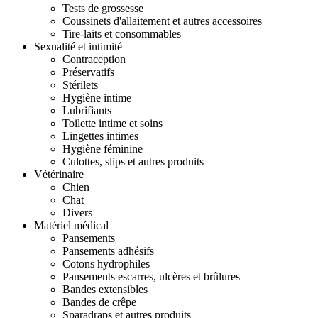
Tests de grossesse
Coussinets d'allaitement et autres accessoires
Tire-laits et consommables
Sexualité et intimité
Contraception
Préservatifs
Stérilets
Hygiène intime
Lubrifiants
Toilette intime et soins
Lingettes intimes
Hygiène féminine
Culottes, slips et autres produits
Vétérinaire
Chien
Chat
Divers
Matériel médical
Pansements
Pansements adhésifs
Cotons hydrophiles
Pansements escarres, ulcères et brûlures
Bandes extensibles
Bandes de crêpe
Sparadraps et autres produits