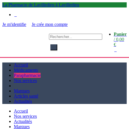
La Pharmacie de Lavilledieu à Lavilledieu
0
Je m'identifie
Je crée mon compte
Panier
La
/
0,00
Pharmacie de Lavilledieu
€
à Lavilledieu
0
Accueil
Médicaments
Parapharmacie
Nos services
Marques
Articles santé
Actualités
Accueil
Nos services
Actualités
Marques