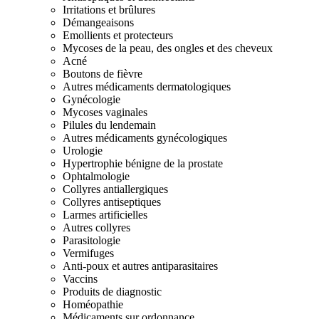
Irritations et brûlures
Démangeaisons
Emollients et protecteurs
Mycoses de la peau, des ongles et des cheveux
Acné
Boutons de fièvre
Autres médicaments dermatologiques
Gynécologie
Mycoses vaginales
Pilules du lendemain
Autres médicaments gynécologiques
Urologie
Hypertrophie bénigne de la prostate
Ophtalmologie
Collyres antiallergiques
Collyres antiseptiques
Larmes artificielles
Autres collyres
Parasitologie
Vermifuges
Anti-poux et autres antiparasitaires
Vaccins
Produits de diagnostic
Homéopathie
Médicaments sur ordonnance