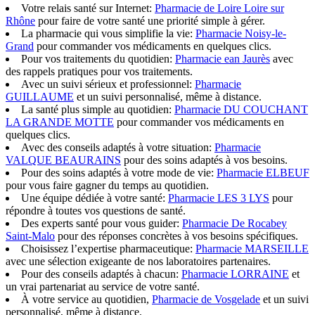
Votre relais santé sur Internet:
Pharmacie de Loire Loire sur
Rhône
pour faire de votre santé une priorité simple à gérer.
La pharmacie qui vous simplifie la vie:
Pharmacie Noisy-le-
Grand
pour commander vos médicaments en quelques clics.
Pour vos traitements du quotidien:
Pharmacie ean Jaurès
avec
des rappels pratiques pour vos traitements.
Avec un suivi sérieux et professionnel:
Pharmacie
GUILLAUME
et un suivi personnalisé, même à distance.
La santé plus simple au quotidien:
Pharmacie DU COUCHANT
LA GRANDE MOTTE
pour commander vos médicaments en
quelques clics.
Avec des conseils adaptés à votre situation:
Pharmacie
VALQUE BEAURAINS
pour des soins adaptés à vos besoins.
Pour des soins adaptés à votre mode de vie:
Pharmacie ELBEUF
pour vous faire gagner du temps au quotidien.
Une équipe dédiée à votre santé:
Pharmacie LES 3 LYS
pour
répondre à toutes vos questions de santé.
Des experts santé pour vous guider:
Pharmacie De Rocabey
Saint-Malo
pour des réponses concrètes à vos besoins spécifiques.
Choisissez l’expertise pharmaceutique:
Pharmacie MARSEILLE
avec une sélection exigeante de nos laboratoires partenaires.
Pour des conseils adaptés à chacun:
Pharmacie LORRAINE
et
un vrai partenariat au service de votre santé.
À votre service au quotidien,
Pharmacie de Vosgelade
et un suivi
personnalisé, même à distance.