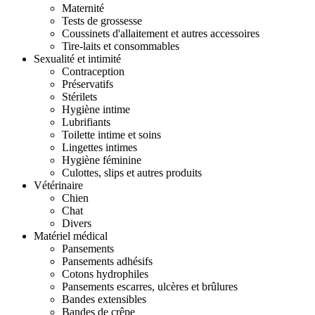
Maternité
Tests de grossesse
Coussinets d'allaitement et autres accessoires
Tire-laits et consommables
Sexualité et intimité
Contraception
Préservatifs
Stérilets
Hygiène intime
Lubrifiants
Toilette intime et soins
Lingettes intimes
Hygiène féminine
Culottes, slips et autres produits
Vétérinaire
Chien
Chat
Divers
Matériel médical
Pansements
Pansements adhésifs
Cotons hydrophiles
Pansements escarres, ulcères et brûlures
Bandes extensibles
Bandes de crêpe