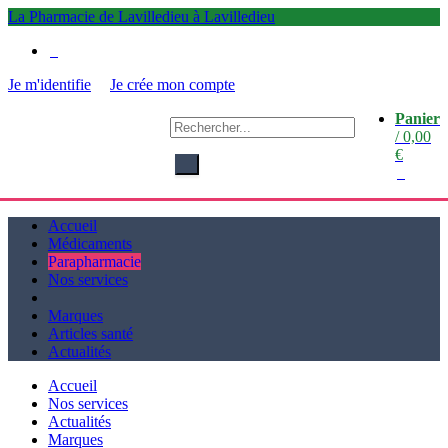
La Pharmacie de Lavilledieu à Lavilledieu
0
Je m'identifie
Je crée mon compte
Panier
La
/
0,00
Pharmacie de Lavilledieu
€
à Lavilledieu
0
Accueil
Médicaments
Parapharmacie
Nos services
Marques
Articles santé
Actualités
Accueil
Nos services
Actualités
Marques