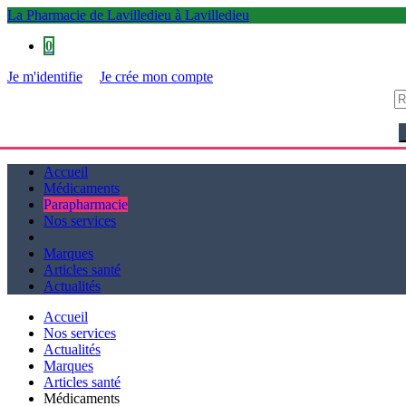
La Pharmacie de Lavilledieu à Lavilledieu
0
Je m'identifie
Je crée mon compte
La Pharmacie de Lavilledieu à Lavilledieu
Accueil
Médicaments
Parapharmacie
Nos services
Marques
Articles santé
Actualités
Accueil
Nos services
Actualités
Marques
Articles santé
Médicaments