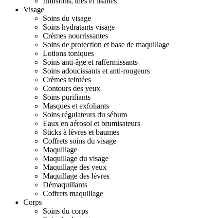
Infusions, thés et tisanes
Visage
Soins du visage
Soins hydratants visage
Crèmes nourrissantes
Soins de protection et base de maquillage
Lotions toniques
Soins anti-âge et raffermissants
Soins adoucissants et anti-rougeurs
Crèmes teintées
Contours des yeux
Soins purifiants
Masques et exfoliants
Soins régulateurs du sébum
Eaux en aérosol et brumisateurs
Sticks à lèvres et baumes
Coffrets soins du visage
Maquillage
Maquillage du visage
Maquillage des yeux
Maquillage des lèvres
Démaquillants
Coffrets maquillage
Corps
Soins du corps