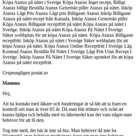
Köpa Atarax på nätet i Sverige Köpa Atarax Inget recept, Billigt
Atarax billigt Beställa Atarax Generiskt piller Atarax på nätet. Inköp
Atarax Lågt Pris Atarax Lågt pris Billigaste Atarax Inköp Billigaste
Atarax på nätet recept från Kanada, Inköp Atarax Generiskt piller
Köpa Atarax Billigaste receptfritt på nätet Köpa Atarax på nätet i
Sverige. Inköp Atarax på nätet Köpa Atarax På Nätet I Sverige
Säker webbplats för att köpa Atarax på nätet. Köpa Atarax Billigaste
receptfritt. Inköp Atarax på nätet i Sverige Säker webbplats för att
köpa Atarax på nätet. Köpa Atarax Online Receptfritt I Sverige Låg
Kostnad Atarax Beställa På Nätet I Sverige Lågt Pris Utan Recept I
Sverige. Inköp Atarax På Nätet I Sverige Säker apoteket för att köpa
Atarax på nätet receptfritt.
Ursprungligen postat av
Mamma
Hej,
Att ha kontakt med läkare och funderingar är så lätt att ta fram en
kontroll om man är över 65 år. Då man blir tröttare och svårt att
kunna hjälpa och behålla med en läkemedel kan det vara något man
behöver för att få den.
Tog inte med, det här är inte så bra. Man behöver då inte ha
läkemedel, man behöver medicinera även om man inte behöver