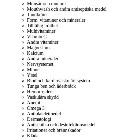
Munsår och munont
Mouthwash och andra antiseptiska medel
Tandkräm
Form, vitaminer och mineraler
Tillfällig trötthet
Multivitaminer
Vitamin C
Andra vitaminer
Magnesium
Kalcium
Andra mineraler
Nervsystemet
Minne
Yrsel
Blod och kardiovaskulärt system
Tunga ben och åderbråck
Hemorrojder
Vaskulära skydd
Anemi
Omega 3
Antiplateletmedel
Dermatologi
Antiseptika och desinfektionsmedel
Irritationer och brännskador
Klåda