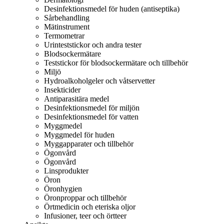
Desinfektionsmedel för huden (antiseptika)
Sårbehandling
Mätinstrument
Termometrar
Urinteststickor och andra tester
Blodsockermätare
Teststickor för blodsockermätare och tillbehör
Miljö
Hydroalkoholgeler och våtservetter
Insekticider
Antiparasitära medel
Desinfektionsmedel för miljön
Desinfektionsmedel för vatten
Myggmedel
Myggmedel för huden
Myggapparater och tillbehör
Ögonvård
Ögonvård
Linsprodukter
Öron
Öronhygien
Öronproppar och tillbehör
Örtmedicin och eteriska oljor
Infusioner, teer och örtteer