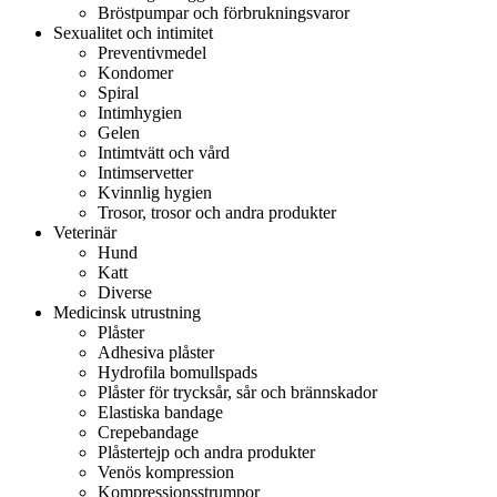
Bröstpumpar och förbrukningsvaror
Sexualitet och intimitet
Preventivmedel
Kondomer
Spiral
Intimhygien
Gelen
Intimtvätt och vård
Intimservetter
Kvinnlig hygien
Trosor, trosor och andra produkter
Veterinär
Hund
Katt
Diverse
Medicinsk utrustning
Plåster
Adhesiva plåster
Hydrofila bomullspads
Plåster för trycksår, sår och brännskador
Elastiska bandage
Crepebandage
Plåstertejp och andra produkter
Venös kompression
Kompressionsstrumpor