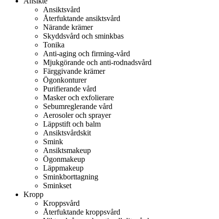
Ansikte
Ansiktsvård
Återfuktande ansiktsvård
Närande krämer
Skyddsvård och sminkbas
Tonika
Anti-aging och firming-vård
Mjukgörande och anti-rodnadsvård
Färggivande krämer
Ögonkonturer
Purifierande vård
Masker och exfolierare
Sebumreglerande vård
Aerosoler och sprayer
Läppstift och balm
Ansiktsvårdskit
Smink
Ansiktsmakeup
Ögonmakeup
Läppmakeup
Sminkborttagning
Sminkset
Kropp
Kroppsvård
Återfuktande kroppsvård