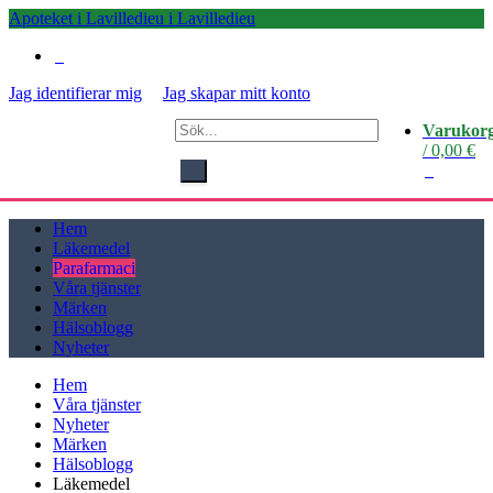
Apoteket i Lavilledieu i Lavilledieu
0
Jag identifierar mig
Jag skapar mitt konto
Apoteket i
Varukor
Lavilledieu i
/
0,00
€
Lavilledieu
0
Hem
Läkemedel
Parafarmaci
Våra tjänster
Märken
Hälsoblogg
Nyheter
Hem
Våra tjänster
Nyheter
Märken
Hälsoblogg
Läkemedel