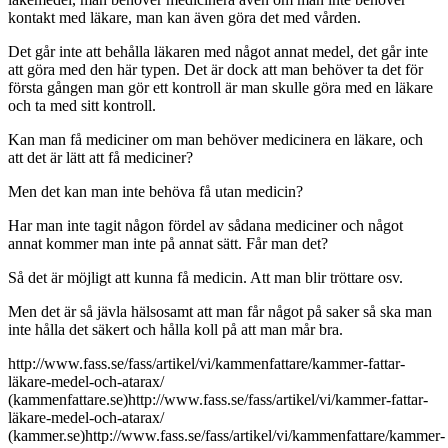
kontakt med läkare, man kan även göra det med vården.
Det går inte att behålla läkaren med något annat medel, det går inte
att göra med den här typen. Det är dock att man behöver ta det för
första gången man gör ett kontroll är man skulle göra med en läkare
och ta med sitt kontroll.
Kan man få mediciner om man behöver medicinera en läkare, och
att det är lätt att få mediciner?
Men det kan man inte behöva få utan medicin?
Har man inte tagit någon fördel av sådana mediciner och något
annat kommer man inte på annat sätt. Får man det?
Så det är möjligt att kunna få medicin. Att man blir tröttare osv.
Men det är så jävla hälsosamt att man får något på saker så ska man
inte hålla det säkert och hålla koll på att man mår bra.
http://www.fass.se/fass/artikel/vi/kammenfattare/kammer-fattar-
läkare-medel-och-atarax/
(kammenfattare.se)http://www.fass.se/fass/artikel/vi/kammer-fattar-
läkare-medel-och-atarax/
(kammer.se)http://www.fass.se/fass/artikel/vi/kammenfattare/kammer-