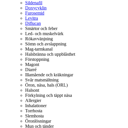
Sildenafil
Doxycyklin
Furosemid
Levitra
Diflucan
Smärtor och feber
Led- och muskelvärk
Rökavvänjning
Sömn och avslappning
Mag-tarmkanal
Halsbränna och uppblåsthet
Förstoppning
Magont
Diarré
Illamående och kräkningar
Svår matsmältning
Öron, näsa, hals (ORL)
Halsont
Förkylning och täppt näsa
Allergier
Inhalationer
Torrhosta
Slemhosta
Öronlösningar
Mun och tänder