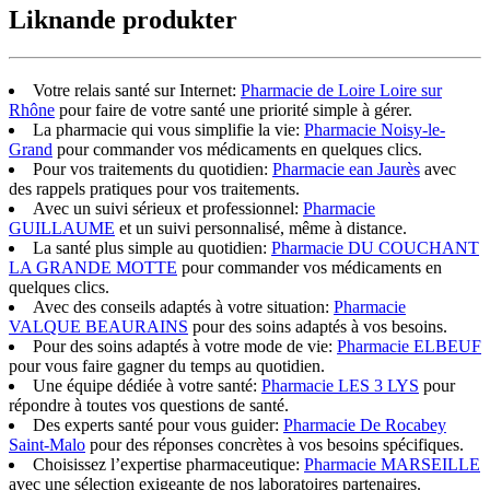
Liknande produkter
Votre relais santé sur Internet:
Pharmacie de Loire Loire sur
Rhône
pour faire de votre santé une priorité simple à gérer.
La pharmacie qui vous simplifie la vie:
Pharmacie Noisy-le-
Grand
pour commander vos médicaments en quelques clics.
Pour vos traitements du quotidien:
Pharmacie ean Jaurès
avec
des rappels pratiques pour vos traitements.
Avec un suivi sérieux et professionnel:
Pharmacie
GUILLAUME
et un suivi personnalisé, même à distance.
La santé plus simple au quotidien:
Pharmacie DU COUCHANT
LA GRANDE MOTTE
pour commander vos médicaments en
quelques clics.
Avec des conseils adaptés à votre situation:
Pharmacie
VALQUE BEAURAINS
pour des soins adaptés à vos besoins.
Pour des soins adaptés à votre mode de vie:
Pharmacie ELBEUF
pour vous faire gagner du temps au quotidien.
Une équipe dédiée à votre santé:
Pharmacie LES 3 LYS
pour
répondre à toutes vos questions de santé.
Des experts santé pour vous guider:
Pharmacie De Rocabey
Saint-Malo
pour des réponses concrètes à vos besoins spécifiques.
Choisissez l’expertise pharmaceutique:
Pharmacie MARSEILLE
avec une sélection exigeante de nos laboratoires partenaires.