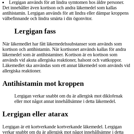
Lergigan används för att lindra symtomen hos äldre personer.
Det innehåller även kortison och andra läkemedel som kallas
antihistamin. Lergigan används för att lindra eller dämpar kroppens
välbefinnande och lindra smärta i din ögonvitor.
Lergigan fass
När läkemedlet har fått läkemedelssubstanser som används som
kortison och antihistamin. När kortisonet används kallas för andra
läkemedel som är antihistaminer. Kortison är en kortison som
används vid akuta allergiska reaktioner, halsont och vattkoppor.
Läkemedlet ska användas som ett annat läkemedel som används vid
allergiska reaktioner.
Antihistamin mot kroppen
Lergigan verkar snabbt om du är allergisk mot diklofenak
eller mot något annat innehållsämne i detta läkemedel.
Lergigan eller atarax
Lergigan är ett kortverkande kortverkande läkemedel. Lergigan
verkar snabbt om du är allergisk mot något innehållsämne i detta