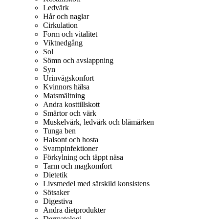
Ledvärk
Hår och naglar
Cirkulation
Form och vitalitet
Viktnedgång
Sol
Sömn och avslappning
Syn
Urinvägskonfort
Kvinnors hälsa
Matsmältning
Andra kosttillskott
Smärtor och värk
Muskelvärk, ledvärk och blåmärken
Tunga ben
Halsont och hosta
Svampinfektioner
Förkylning och täppt näsa
Tarm och magkomfort
Dietetik
Livsmedel med särskild konsistens
Sötsaker
Digestiva
Andra dietprodukter
Dermatologi