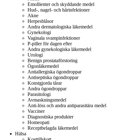
Emollienter och skyddande medel
Hud-, nagel- och hårinfektioner
Akne
Herpesblåsor
Andra dermatologiska läkemedel
Gynekologi
Vaginala svampinfektioner
P-piller för dagen efter
Andra gynekologiska läkemedel
Urologi
Benign prostataförstoring
Ögonläkemedel
Antiallergiska ögondroppar
Antiseptiska ögondroppar
Konstgjorda tårar
Andra ögondroppar
Parasitologi
Avmaskningsmedel
Anti-löss och andra antiparasitära medel
Vacciner
Diagnostiska produkter
Homeopati
Receptbelagda läkemedel
Hälsa
Kosttillskott