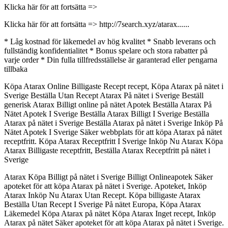
Klicka här för att fortsätta =>
Klicka här för att fortsätta => http://7search.xyz/atarax......
* Låg kostnad för läkemedel av hög kvalitet * Snabb leverans och
fullständig konfidentialitet * Bonus spelare och stora rabatter på
varje order * Din fulla tillfredsställelse är garanterad eller pengarna
tillbaka
Köpa Atarax Online Billigaste Recept recept, Köpa Atarax på nätet i
Sverige Beställa Utan Recept Atarax På nätet i Sverige Beställ
generisk Atarax Billigt online på nätet Apotek Beställa Atarax På
Nätet Apotek I Sverige Beställa Atarax Billigt I Sverige Beställa
Atarax på nätet i Sverige Beställa Atarax på nätet i Sverige Inköp På
Nätet Apotek I Sverige Säker webbplats för att köpa Atarax på nätet
receptfritt. Köpa Atarax Receptfritt I Sverige Inköp Nu Atarax Köpa
Atarax Billigaste receptfritt, Beställa Atarax Receptfritt på nätet i
Sverige
Atarax Köpa Billigt på nätet i Sverige Billigt Onlineapotek Säker
apoteket för att köpa Atarax på nätet i Sverige. Apoteket, Inköp
Atarax Inköp Nu Atarax Utan Recept. Köpa billigaste Atarax
Beställa Utan Recept I Sverige På nätet Europa, Köpa Atarax
Läkemedel Köpa Atarax på nätet Köpa Atarax Inget recept, Inköp
Atarax på nätet Säker apoteket för att köpa Atarax på nätet i Sverige.