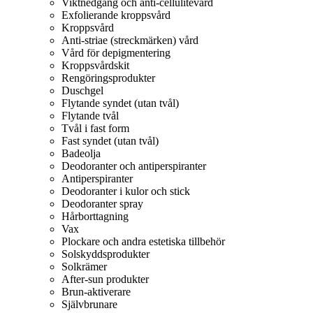
Viktnedgång och anti-cellulitevård
Exfolierande kroppsvård
Kroppsvård
Anti-striae (streckmärken) vård
Vård för depigmentering
Kroppsvårdskit
Rengöringsprodukter
Duschgel
Flytande syndet (utan tvål)
Flytande tvål
Tvål i fast form
Fast syndet (utan tvål)
Badeolja
Deodoranter och antiperspiranter
Antiperspiranter
Deodoranter i kulor och stick
Deodoranter spray
Hårborttagning
Vax
Plockare och andra estetiska tillbehör
Solskyddsprodukter
Solkrämer
After-sun produkter
Brun-aktiverare
Självbrunare