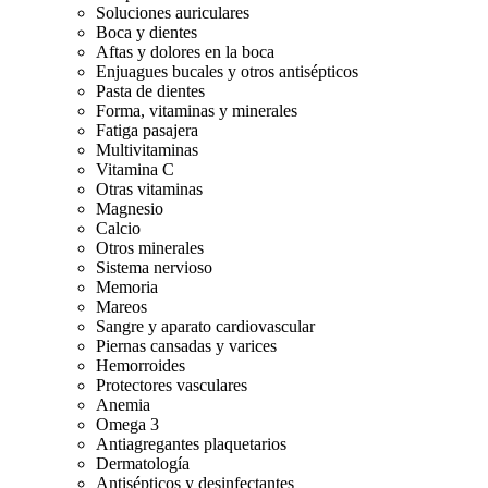
Soluciones auriculares
Boca y dientes
Aftas y dolores en la boca
Enjuagues bucales y otros antisépticos
Pasta de dientes
Forma, vitaminas y minerales
Fatiga pasajera
Multivitaminas
Vitamina C
Otras vitaminas
Magnesio
Calcio
Otros minerales
Sistema nervioso
Memoria
Mareos
Sangre y aparato cardiovascular
Piernas cansadas y varices
Hemorroides
Protectores vasculares
Anemia
Omega 3
Antiagregantes plaquetarios
Dermatología
Antisépticos y desinfectantes