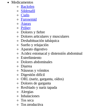
Medicamentos
Baclofen
Sildenafil
Cialis
Furosemid
Atarax
Priligy
Dolores y fiebre
Dolores articulares y musculares
Deshabituación tabáquica
Sueño y relajación
Aparato digestivo
Acidez estomacal y distensión abdominal
Estreñimiento
Dolores abdominales
Diarrea
Náuseas y vómitos
Digestión difícil
ORL (nariz, garganta, oídos)
Dolores de garganta
Resfriado y nariz tapada
Alergias
Inhalaciones
Tos seca
Tos productiva