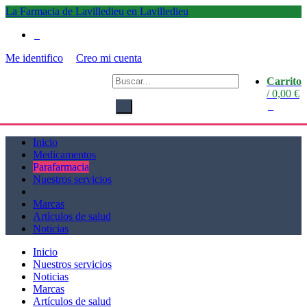
La Farmacia de Lavilledieu en Lavilledieu
0
Me identifico
Creo mi cuenta
La
Carrito
Farmacia de Lavilledieu
/
0,00
€
en
0
Lavilledieu
Inicio
Medicamentos
Parafarmacia
Nuestros servicios
Marcas
Artículos de salud
Noticias
Inicio
Nuestros servicios
Noticias
Marcas
Artículos de salud