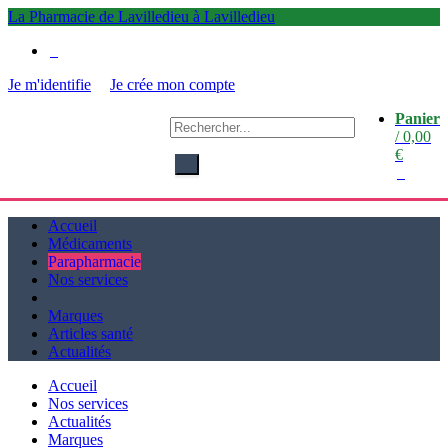
La Pharmacie de Lavilledieu à Lavilledieu
0
Je m'identifie
Je crée mon compte
Panier
La
/
0,00
Pharmacie de Lavilledieu
€
à Lavilledieu
0
Accueil
Médicaments
Parapharmacie
Nos services
Marques
Articles santé
Actualités
Accueil
Nos services
Actualités
Marques