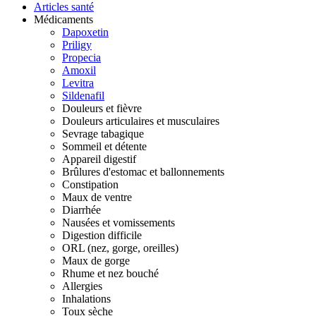
Articles santé
Médicaments
Dapoxetin
Priligy
Propecia
Amoxil
Levitra
Sildenafil
Douleurs et fièvre
Douleurs articulaires et musculaires
Sevrage tabagique
Sommeil et détente
Appareil digestif
Brûlures d'estomac et ballonnements
Constipation
Maux de ventre
Diarrhée
Nausées et vomissements
Digestion difficile
ORL (nez, gorge, oreilles)
Maux de gorge
Rhume et nez bouché
Allergies
Inhalations
Toux sèche