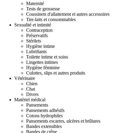
Maternité
Tests de grossesse
Coussinets d'allaitement et autres accessoires
Tire-laits et consommables
Sexualité et intimité
Contraception
Préservatifs
Stérilets
Hygiène intime
Lubrifiants
Toilette intime et soins
Lingettes intimes
Hygiène féminine
Culottes, slips et autres produits
Vétérinaire
Chien
Chat
Divers
Matériel médical
Pansements
Pansements adhésifs
Cotons hydrophiles
Pansements escarres, ulcères et brûlures
Bandes extensibles
Bandes de crêpe