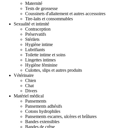
Maternité
Tests de grossesse
Coussinets d'allaitement et autres accessoires
Tire-laits et consommables
Sexualité et intimité
Contraception
Préservatifs
Stérilets
Hygiène intime
Lubrifiants
Toilette intime et soins
Lingettes intimes
Hygiène féminine
Culottes, slips et autres produits
Vétérinaire
Chien
Chat
Divers
Matériel médical
Pansements
Pansements adhésifs
Cotons hydrophiles
Pansements escarres, ulcères et brûlures
Bandes extensibles
Bandes de crêpe