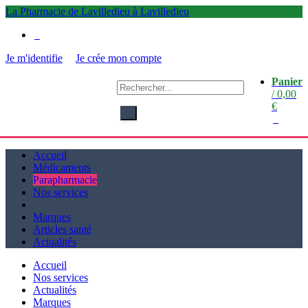
La Pharmacie de Lavilledieu à Lavilledieu
0
Je m'identifie
Je crée mon compte
Panier
La
/
0,00
Pharmacie de Lavilledieu
€
à Lavilledieu
0
Accueil
Médicaments
Parapharmacie
Nos services
Marques
Articles santé
Actualités
Accueil
Nos services
Actualités
Marques