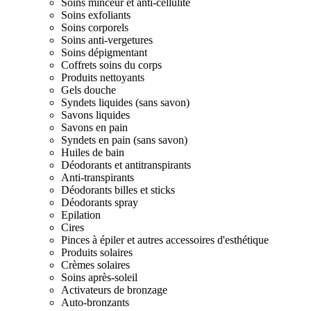
Soins minceur et anti-cellulite
Soins exfoliants
Soins corporels
Soins anti-vergetures
Soins dépigmentant
Coffrets soins du corps
Produits nettoyants
Gels douche
Syndets liquides (sans savon)
Savons liquides
Savons en pain
Syndets en pain (sans savon)
Huiles de bain
Déodorants et antitranspirants
Anti-transpirants
Déodorants billes et sticks
Déodorants spray
Epilation
Cires
Pinces à épiler et autres accessoires d'esthétique
Produits solaires
Crèmes solaires
Soins après-soleil
Activateurs de bronzage
Auto-bronzants