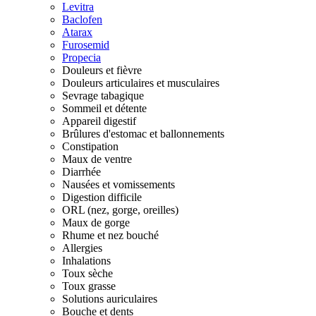
Levitra
Baclofen
Atarax
Furosemid
Propecia
Douleurs et fièvre
Douleurs articulaires et musculaires
Sevrage tabagique
Sommeil et détente
Appareil digestif
Brûlures d'estomac et ballonnements
Constipation
Maux de ventre
Diarrhée
Nausées et vomissements
Digestion difficile
ORL (nez, gorge, oreilles)
Maux de gorge
Rhume et nez bouché
Allergies
Inhalations
Toux sèche
Toux grasse
Solutions auriculaires
Bouche et dents