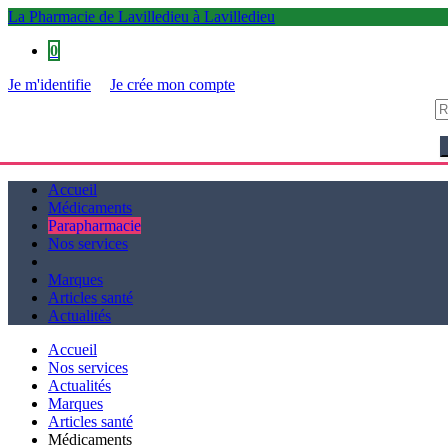
La Pharmacie de Lavilledieu à Lavilledieu
0
Je m'identifie
Je crée mon compte
La Pharmacie de Lavilledieu à Lavilledieu
Accueil
Médicaments
Parapharmacie
Nos services
Marques
Articles santé
Actualités
Accueil
Nos services
Actualités
Marques
Articles santé
Médicaments