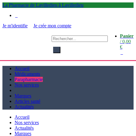
La Pharmacie de Lavilledieu à Lavilledieu
0
Je m'identifie
Je crée mon compte
Panier
La
/
0,00
Pharmacie de Lavilledieu
€
à Lavilledieu
0
Accueil
Médicaments
Parapharmacie
Nos services
Marques
Articles santé
Actualités
Accueil
Nos services
Actualités
Marques