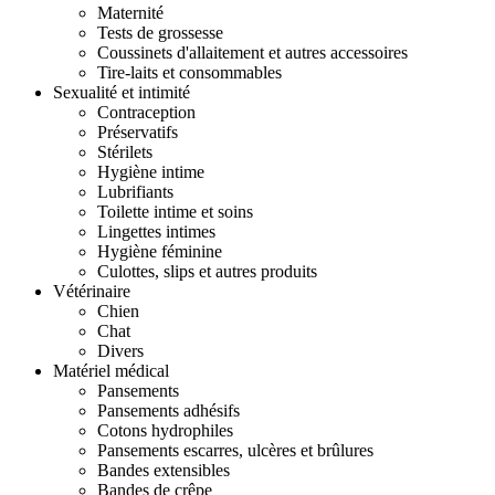
Maternité
Tests de grossesse
Coussinets d'allaitement et autres accessoires
Tire-laits et consommables
Sexualité et intimité
Contraception
Préservatifs
Stérilets
Hygiène intime
Lubrifiants
Toilette intime et soins
Lingettes intimes
Hygiène féminine
Culottes, slips et autres produits
Vétérinaire
Chien
Chat
Divers
Matériel médical
Pansements
Pansements adhésifs
Cotons hydrophiles
Pansements escarres, ulcères et brûlures
Bandes extensibles
Bandes de crêpe