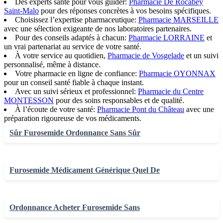
Des experts santé pour vous guider:
Pharmacie De Rocabey
Saint-Malo
pour des réponses concrètes à vos besoins spécifiques.
Choisissez l’expertise pharmaceutique:
Pharmacie MARSEILLE
avec une sélection exigeante de nos laboratoires partenaires.
Pour des conseils adaptés à chacun:
Pharmacie LORRAINE
et
un vrai partenariat au service de votre santé.
À votre service au quotidien,
Pharmacie de Vosgelade
et un suivi
personnalisé, même à distance.
Votre pharmacie en ligne de confiance:
Pharmacie OYONNAX
pour un conseil santé fiable à chaque instant.
Avec un suivi sérieux et professionnel:
Pharmacie du Centre
MONTESSON
pour des soins responsables et de qualité.
À l’écoute de votre santé:
Pharmacie Pont du Château
avec une
préparation rigoureuse de vos médicaments.
Sûr Furosemide Ordonnance Sans Sûr
Furosemide Médicament Générique Quel De
Ordonnance Acheter Furosemide Sans