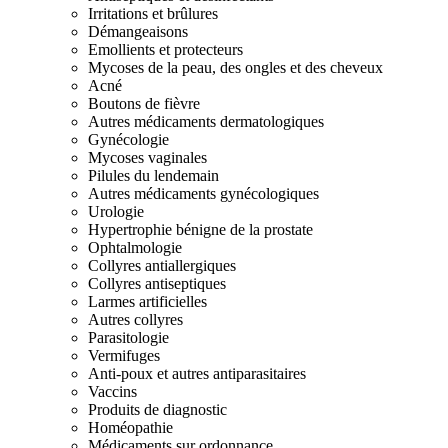
Irritations et brûlures
Démangeaisons
Emollients et protecteurs
Mycoses de la peau, des ongles et des cheveux
Acné
Boutons de fièvre
Autres médicaments dermatologiques
Gynécologie
Mycoses vaginales
Pilules du lendemain
Autres médicaments gynécologiques
Urologie
Hypertrophie bénigne de la prostate
Ophtalmologie
Collyres antiallergiques
Collyres antiseptiques
Larmes artificielles
Autres collyres
Parasitologie
Vermifuges
Anti-poux et autres antiparasitaires
Vaccins
Produits de diagnostic
Homéopathie
Médicaments sur ordonnance