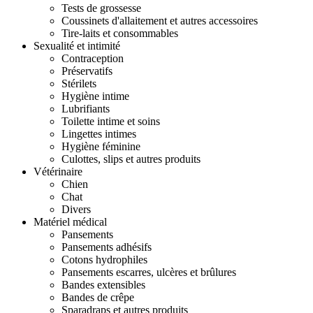
Tests de grossesse
Coussinets d'allaitement et autres accessoires
Tire-laits et consommables
Sexualité et intimité
Contraception
Préservatifs
Stérilets
Hygiène intime
Lubrifiants
Toilette intime et soins
Lingettes intimes
Hygiène féminine
Culottes, slips et autres produits
Vétérinaire
Chien
Chat
Divers
Matériel médical
Pansements
Pansements adhésifs
Cotons hydrophiles
Pansements escarres, ulcères et brûlures
Bandes extensibles
Bandes de crêpe
Sparadraps et autres produits