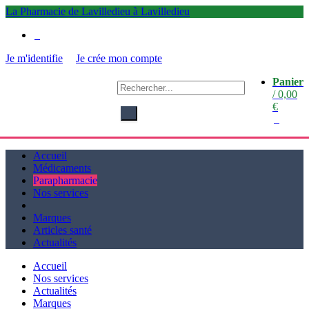
La Pharmacie de Lavilledieu à Lavilledieu
0
Je m'identifie
Je crée mon compte
Panier
La
/
0,00
Pharmacie de Lavilledieu
€
à Lavilledieu
0
Accueil
Médicaments
Parapharmacie
Nos services
Marques
Articles santé
Actualités
Accueil
Nos services
Actualités
Marques