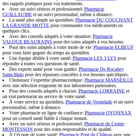
des rappels pratiques pour vos traitements.
Avec un suivi sérieux et professionnel:
Pharmacie
GUILLAUME
et un suivi personnalisé, même à distance.
La santé plus simple au quotidien:
Pharmacie DU COUCHANT
LA GRANDE MOTTE
pour commander vos médicaments en
quelques clics.
Avec des conseils adaptés à votre situation:
Pharmacie
VALQUE BEAURAINS
pour des soins adaptés à vos besoins.
Pour des soins adaptés à votre mode de vie:
Pharmacie ELBEUF
pour vous faire gagner du temps au quotidien.
Une équipe dédiée à votre santé:
Pharmacie LES 3 LYS
pour
répondre à toutes vos questions de santé.
Des experts santé pour vous guider:
Pharmacie De Rocabey
Saint-Malo
pour des réponses concrètes à vos besoins spécifiques.
Choisissez l’expertise pharmaceutique:
Pharmacie MARSEILLE
avec une sélection exigeante de nos laboratoires partenaires.
Pour des conseils adaptés à chacun:
Pharmacie LORRAINE
et
un vrai partenariat au service de votre santé.
À votre service au quotidien,
Pharmacie de Vosgelade
et un suivi
personnalisé, même à distance.
Votre pharmacie en ligne de confiance:
Pharmacie OYONNAX
pour un conseil santé fiable à chaque instant.
Avec un suivi sérieux et professionnel:
Pharmacie du Centre
MONTESSON
pour des soins responsables et de qualité.
À l’écoute de votre santé:
Pharmacie Pont du Château
avec une