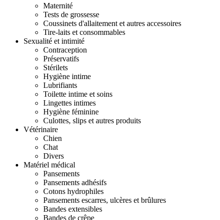
Maternité
Tests de grossesse
Coussinets d'allaitement et autres accessoires
Tire-laits et consommables
Sexualité et intimité
Contraception
Préservatifs
Stérilets
Hygiène intime
Lubrifiants
Toilette intime et soins
Lingettes intimes
Hygiène féminine
Culottes, slips et autres produits
Vétérinaire
Chien
Chat
Divers
Matériel médical
Pansements
Pansements adhésifs
Cotons hydrophiles
Pansements escarres, ulcères et brûlures
Bandes extensibles
Bandes de crêpe