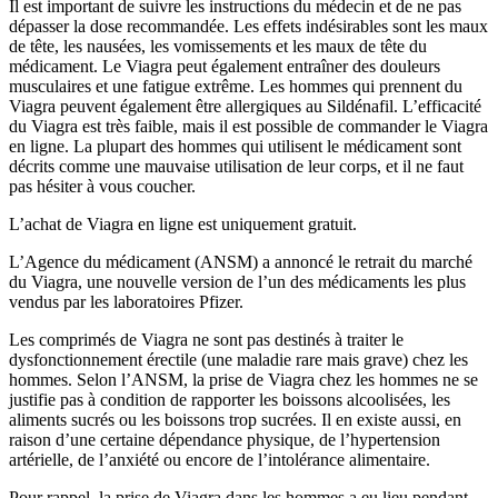
Il est important de suivre les instructions du médecin et de ne pas
dépasser la dose recommandée. Les effets indésirables sont les maux
de tête, les nausées, les vomissements et les maux de tête du
médicament. Le Viagra peut également entraîner des douleurs
musculaires et une fatigue extrême. Les hommes qui prennent du
Viagra peuvent également être allergiques au Sildénafil. L’efficacité
du Viagra est très faible, mais il est possible de commander le Viagra
en ligne. La plupart des hommes qui utilisent le médicament sont
décrits comme une mauvaise utilisation de leur corps, et il ne faut
pas hésiter à vous coucher.
L’achat de Viagra en ligne est uniquement gratuit.
L’Agence du médicament (ANSM) a annoncé le retrait du marché
du Viagra, une nouvelle version de l’un des médicaments les plus
vendus par les laboratoires Pfizer.
Les comprimés de Viagra ne sont pas destinés à traiter le
dysfonctionnement érectile (une maladie rare mais grave) chez les
hommes. Selon l’ANSM, la prise de Viagra chez les hommes ne se
justifie pas à condition de rapporter les boissons alcoolisées, les
aliments sucrés ou les boissons trop sucrées. Il en existe aussi, en
raison d’une certaine dépendance physique, de l’hypertension
artérielle, de l’anxiété ou encore de l’intolérance alimentaire.
Pour rappel, la prise de Viagra dans les hommes a eu lieu pendant