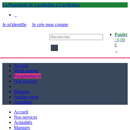
La Pharmacie de Lavilledieu à Lavilledieu
0
Je m'identifie
Je crée mon compte
Panier
La
/
0,00
Pharmacie de Lavilledieu
€
à Lavilledieu
0
Accueil
Médicaments
Parapharmacie
Nos services
Marques
Articles santé
Actualités
Accueil
Nos services
Actualités
Marques