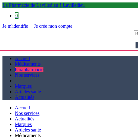
La Pharmacie de Lavilledieu à Lavilledieu
0
Je m'identifie
Je crée mon compte
La Pharmacie de Lavilledieu à Lavilledieu
Accueil
Médicaments
Parapharmacie
Nos services
Marques
Articles santé
Actualités
Accueil
Nos services
Actualités
Marques
Articles santé
Médicaments