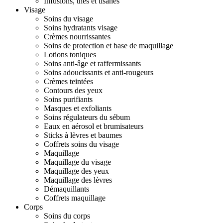
Infusions, thés et tisanes
Visage
Soins du visage
Soins hydratants visage
Crèmes nourrissantes
Soins de protection et base de maquillage
Lotions toniques
Soins anti-âge et raffermissants
Soins adoucissants et anti-rougeurs
Crèmes teintées
Contours des yeux
Soins purifiants
Masques et exfoliants
Soins régulateurs du sébum
Eaux en aérosol et brumisateurs
Sticks à lèvres et baumes
Coffrets soins du visage
Maquillage
Maquillage du visage
Maquillage des yeux
Maquillage des lèvres
Démaquillants
Coffrets maquillage
Corps
Soins du corps