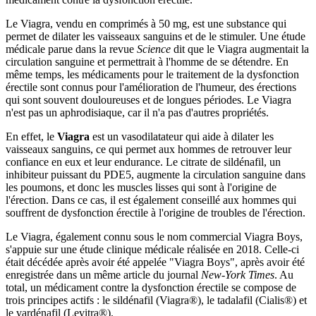
Le Viagra, vendu en comprimés à 50 mg, est une substance qui
permet de dilater les vaisseaux sanguins et de le stimuler. Une étude
médicale parue dans la revue
Science
dit que le Viagra augmentait la
circulation sanguine et permettrait à l'homme de se détendre. En
même temps, les médicaments pour le traitement de la dysfonction
érectile sont connus pour l'amélioration de l'humeur, des érections
qui sont souvent douloureuses et de longues périodes. Le Viagra
n'est pas un aphrodisiaque, car il n'a pas d'autres propriétés.
En effet, le
Viagra
est un vasodilatateur qui aide à dilater les
vaisseaux sanguins, ce qui permet aux hommes de retrouver leur
confiance en eux et leur endurance. Le citrate de sildénafil, un
inhibiteur puissant du PDE5, augmente la circulation sanguine dans
les poumons, et donc les muscles lisses qui sont à l'origine de
l'érection. Dans ce cas, il est également conseillé aux hommes qui
souffrent de dysfonction érectile à l'origine de troubles de l'érection.
Le Viagra, également connu sous le nom commercial Viagra Boys,
s'appuie sur une étude clinique médicale réalisée en 2018. Celle-ci
était décédée après avoir été appelée "Viagra Boys", après avoir été
enregistrée dans un même article du journal
New-York Times
. Au
total, un médicament contre la dysfonction érectile se compose de
trois principes actifs : le sildénafil (Viagra®), le tadalafil (Cialis®) et
le vardénafil (Levitra®).