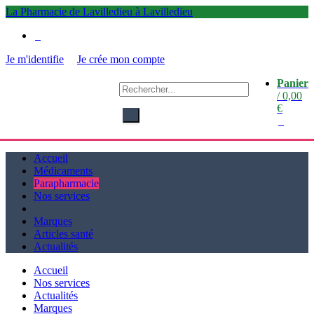
La Pharmacie de Lavilledieu à Lavilledieu
0
Je m'identifie
Je crée mon compte
Panier
La
/
0,00
Pharmacie de Lavilledieu
€
à Lavilledieu
0
Accueil
Médicaments
Parapharmacie
Nos services
Marques
Articles santé
Actualités
Accueil
Nos services
Actualités
Marques