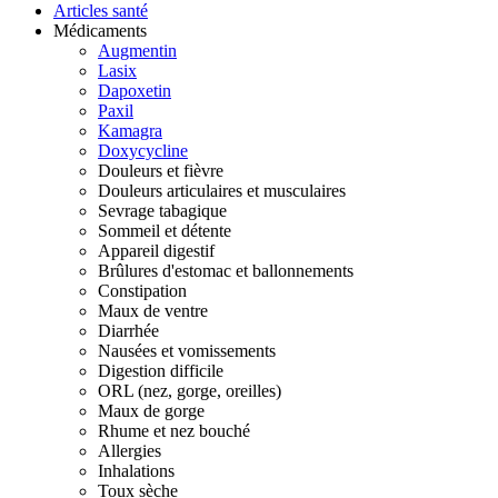
Articles santé
Médicaments
Augmentin
Lasix
Dapoxetin
Paxil
Kamagra
Doxycycline
Douleurs et fièvre
Douleurs articulaires et musculaires
Sevrage tabagique
Sommeil et détente
Appareil digestif
Brûlures d'estomac et ballonnements
Constipation
Maux de ventre
Diarrhée
Nausées et vomissements
Digestion difficile
ORL (nez, gorge, oreilles)
Maux de gorge
Rhume et nez bouché
Allergies
Inhalations
Toux sèche