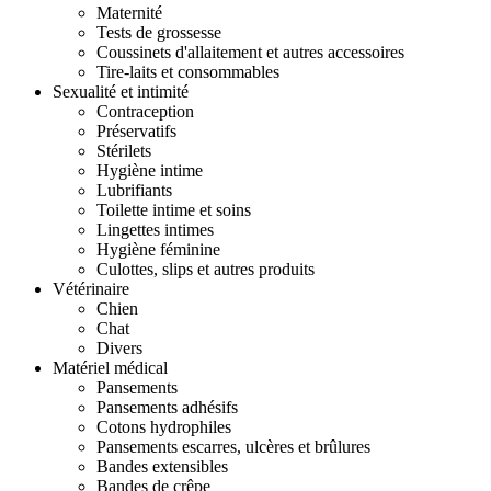
Maternité
Tests de grossesse
Coussinets d'allaitement et autres accessoires
Tire-laits et consommables
Sexualité et intimité
Contraception
Préservatifs
Stérilets
Hygiène intime
Lubrifiants
Toilette intime et soins
Lingettes intimes
Hygiène féminine
Culottes, slips et autres produits
Vétérinaire
Chien
Chat
Divers
Matériel médical
Pansements
Pansements adhésifs
Cotons hydrophiles
Pansements escarres, ulcères et brûlures
Bandes extensibles
Bandes de crêpe