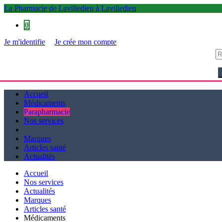
La Pharmacie de Lavilledieu à Lavilledieu
0
Je m'identifie
Je crée mon compte
La Pharmacie de Lavilledieu à Lavilledieu
Accueil
Médicaments
Parapharmacie
Nos services
Marques
Articles santé
Actualités
Accueil
Nos services
Actualités
Marques
Articles santé
Médicaments