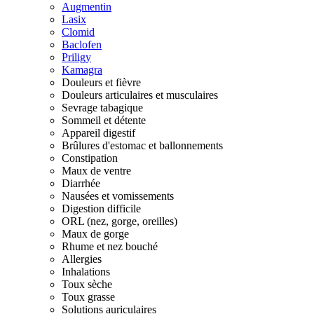
Augmentin
Lasix
Clomid
Baclofen
Priligy
Kamagra
Douleurs et fièvre
Douleurs articulaires et musculaires
Sevrage tabagique
Sommeil et détente
Appareil digestif
Brûlures d'estomac et ballonnements
Constipation
Maux de ventre
Diarrhée
Nausées et vomissements
Digestion difficile
ORL (nez, gorge, oreilles)
Maux de gorge
Rhume et nez bouché
Allergies
Inhalations
Toux sèche
Toux grasse
Solutions auriculaires