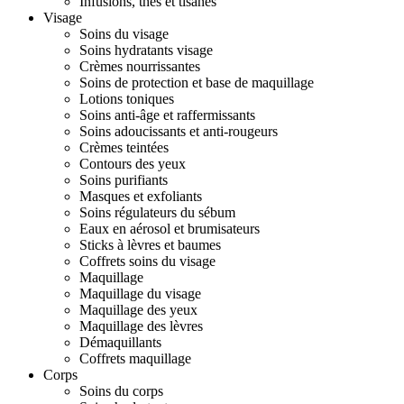
Infusions, thés et tisanes
Visage
Soins du visage
Soins hydratants visage
Crèmes nourrissantes
Soins de protection et base de maquillage
Lotions toniques
Soins anti-âge et raffermissants
Soins adoucissants et anti-rougeurs
Crèmes teintées
Contours des yeux
Soins purifiants
Masques et exfoliants
Soins régulateurs du sébum
Eaux en aérosol et brumisateurs
Sticks à lèvres et baumes
Coffrets soins du visage
Maquillage
Maquillage du visage
Maquillage des yeux
Maquillage des lèvres
Démaquillants
Coffrets maquillage
Corps
Soins du corps