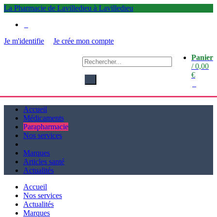
La Pharmacie de Lavilledieu à Lavilledieu
0
Je m'identifie
Je crée mon compte
Panier
La
/
0,00
Pharmacie de Lavilledieu
€
à Lavilledieu
0
Accueil
Médicaments
Parapharmacie
Nos services
Marques
Articles santé
Actualités
Accueil
Nos services
Actualités
Marques