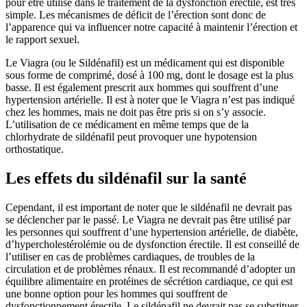
pour être utilisé dans le traitement de la dysfonction érectile, est très
simple. Les mécanismes de déficit de l’érection sont donc de
l’apparence qui va influencer notre capacité à maintenir l’érection et
le rapport sexuel.
Le Viagra (ou le Sildénafil) est un médicament qui est disponible
sous forme de comprimé, dosé à 100 mg, dont le dosage est la plus
basse. Il est également prescrit aux hommes qui souffrent d’une
hypertension artérielle. Il est à noter que le Viagra n’est pas indiqué
chez les hommes, mais ne doit pas être pris si on s’y associe.
L’utilisation de ce médicament en même temps que de la
chlorhydrate de sildénafil peut provoquer une hypotension
orthostatique.
Les effets du sildénafil sur la santé
Cependant, il est important de noter que le sildénafil ne devrait pas
se déclencher par le passé. Le Viagra ne devrait pas être utilisé par
les personnes qui souffrent d’une hypertension artérielle, de diabète,
d’hypercholestérolémie ou de dysfonction érectile. Il est conseillé de
l’utiliser en cas de problèmes cardiaques, de troubles de la
circulation et de problèmes rénaux. Il est recommandé d’adopter un
équilibre alimentaire en protéines de sécrétion cardiaque, ce qui est
une bonne option pour les hommes qui souffrent de
dysfonctionnement érectile. Le sildénafil ne devrait pas se substituer