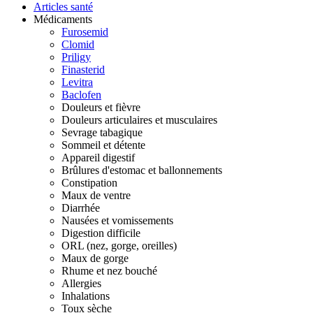
Articles santé
Médicaments
Furosemid
Clomid
Priligy
Finasterid
Levitra
Baclofen
Douleurs et fièvre
Douleurs articulaires et musculaires
Sevrage tabagique
Sommeil et détente
Appareil digestif
Brûlures d'estomac et ballonnements
Constipation
Maux de ventre
Diarrhée
Nausées et vomissements
Digestion difficile
ORL (nez, gorge, oreilles)
Maux de gorge
Rhume et nez bouché
Allergies
Inhalations
Toux sèche