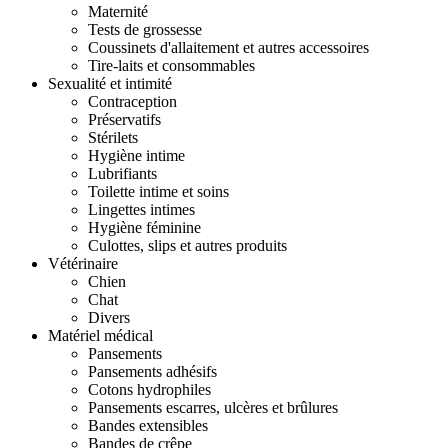
Maternité
Tests de grossesse
Coussinets d'allaitement et autres accessoires
Tire-laits et consommables
Sexualité et intimité
Contraception
Préservatifs
Stérilets
Hygiène intime
Lubrifiants
Toilette intime et soins
Lingettes intimes
Hygiène féminine
Culottes, slips et autres produits
Vétérinaire
Chien
Chat
Divers
Matériel médical
Pansements
Pansements adhésifs
Cotons hydrophiles
Pansements escarres, ulcères et brûlures
Bandes extensibles
Bandes de crêpe