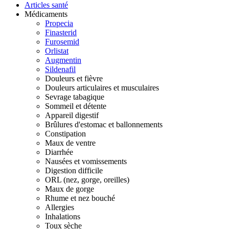
Articles santé
Médicaments
Propecia
Finasterid
Furosemid
Orlistat
Augmentin
Sildenafil
Douleurs et fièvre
Douleurs articulaires et musculaires
Sevrage tabagique
Sommeil et détente
Appareil digestif
Brûlures d'estomac et ballonnements
Constipation
Maux de ventre
Diarrhée
Nausées et vomissements
Digestion difficile
ORL (nez, gorge, oreilles)
Maux de gorge
Rhume et nez bouché
Allergies
Inhalations
Toux sèche