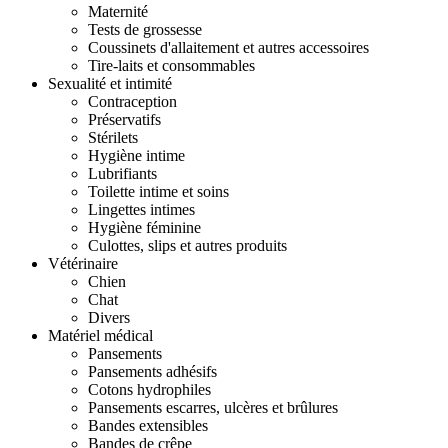
Maternité
Tests de grossesse
Coussinets d'allaitement et autres accessoires
Tire-laits et consommables
Sexualité et intimité
Contraception
Préservatifs
Stérilets
Hygiène intime
Lubrifiants
Toilette intime et soins
Lingettes intimes
Hygiène féminine
Culottes, slips et autres produits
Vétérinaire
Chien
Chat
Divers
Matériel médical
Pansements
Pansements adhésifs
Cotons hydrophiles
Pansements escarres, ulcères et brûlures
Bandes extensibles
Bandes de crêpe