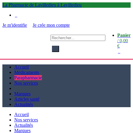
La Pharmacie de Lavilledieu à Lavilledieu
0
Je m'identifie
Je crée mon compte
Panier
La
/
0,00
Pharmacie de Lavilledieu
€
à Lavilledieu
0
Accueil
Médicaments
Parapharmacie
Nos services
Marques
Articles santé
Actualités
Accueil
Nos services
Actualités
Marques