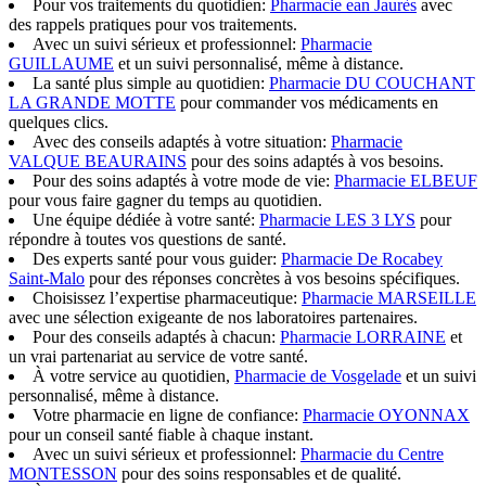
Pour vos traitements du quotidien:
Pharmacie ean Jaurès
avec
des rappels pratiques pour vos traitements.
Avec un suivi sérieux et professionnel:
Pharmacie
GUILLAUME
et un suivi personnalisé, même à distance.
La santé plus simple au quotidien:
Pharmacie DU COUCHANT
LA GRANDE MOTTE
pour commander vos médicaments en
quelques clics.
Avec des conseils adaptés à votre situation:
Pharmacie
VALQUE BEAURAINS
pour des soins adaptés à vos besoins.
Pour des soins adaptés à votre mode de vie:
Pharmacie ELBEUF
pour vous faire gagner du temps au quotidien.
Une équipe dédiée à votre santé:
Pharmacie LES 3 LYS
pour
répondre à toutes vos questions de santé.
Des experts santé pour vous guider:
Pharmacie De Rocabey
Saint-Malo
pour des réponses concrètes à vos besoins spécifiques.
Choisissez l’expertise pharmaceutique:
Pharmacie MARSEILLE
avec une sélection exigeante de nos laboratoires partenaires.
Pour des conseils adaptés à chacun:
Pharmacie LORRAINE
et
un vrai partenariat au service de votre santé.
À votre service au quotidien,
Pharmacie de Vosgelade
et un suivi
personnalisé, même à distance.
Votre pharmacie en ligne de confiance:
Pharmacie OYONNAX
pour un conseil santé fiable à chaque instant.
Avec un suivi sérieux et professionnel:
Pharmacie du Centre
MONTESSON
pour des soins responsables et de qualité.